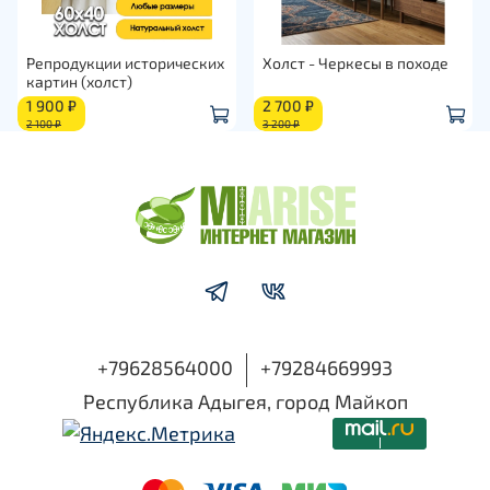
Репродукции исторических
Холст - Черкесы в походе
картин (холст)
1 900 ₽
2 700 ₽
2 100 ₽
3 200 ₽
+79628564000
+79284669993
Республика Адыгея, город Майкоп