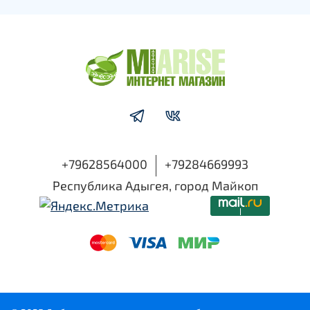
+79628564000
+79284669993
Республика Адыгея, город Майкоп