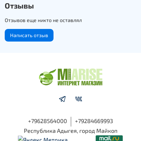
соответствующие буквам русского алфавита, тоже
Отзывы
самые «свежие», тщательно отобранные и
одобренные педагогами.
Отзывов еще никто не оставлял
Благодаря красочным изображениям на деталях
Написать отзыв
малыш будет усваивать информацию куда быстрее!
Картинки с буквами задействуют ассоциативную
память у ребёнка, чтобы он лучше запоминал
алфавит. Также из кубиков можно конструировать
различные фигуры и учить кроху счёту. В комплект
входит 12 предметов.
+79628564000
+79284669993
Республика Адыгея, город Майкоп