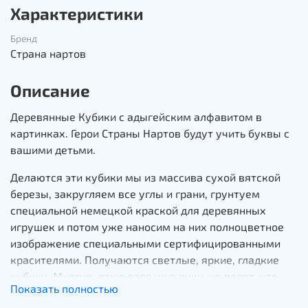
Характеристики
Бренд
Страна нартов
Описание
Деревянные Кубики с адыгейским алфавитом в
картинках. Герои Страны Нартов будут учить буквы с
вашими детьми.
Делаются эти кубики мы из массива сухой вятской
березы, закругляем все углы и грани, грунтуем
специальной немецкой краской для деревянных
игрушек и потом уже наносим на них полноцветное
изображение специальными сертифицированными
красителями. Получаются светлые, яркие, гладкие
кубики. Многие, даже взяв их в руки, не верят, что
Показать полностью
они сделаны из дерева. Изображения на кубиках,