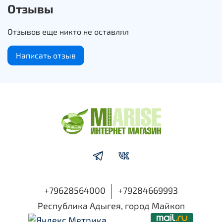
В комплекте:
Отзывы
28 костяшек в боксе
Отзывов еще никто не оставлял
Красочная коробка
и набор карточек с названиями фруктов и овощей
Написать отзыв
+79628564000
+79284669993
Республика Адыгея, город Майкоп