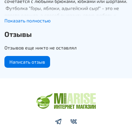
сочетается с любыми брюками, юбками или шортами.
Футболка "Горы, яблоки, адыгейский сыр!" - это не
просто одежда, а способ выразить свою любовь к
Показать полностью
этому прекрасному краю.
Отзывы
Отзывов еще никто не оставлял
Написать отзыв