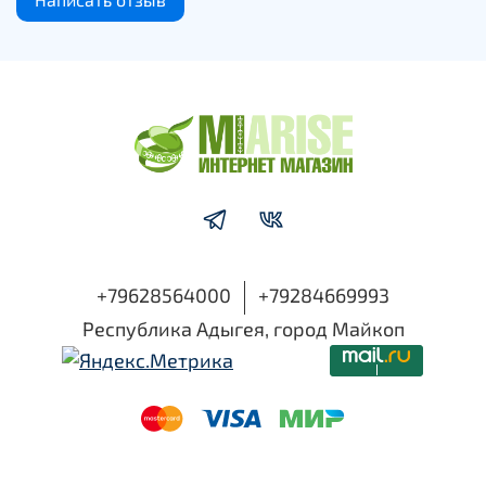
+79628564000
+79284669993
Республика Адыгея, город Майкоп