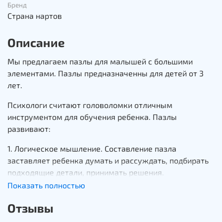
Бренд
Страна нартов
Описание
Мы предлагаем пазлы для малышей с большими
элементами. Пазлы предназначенны для детей от 3
лет.
Психологи считают головоломки отличным
инструментом для обучения ребенка. Пазлы
развивают:
1. Логическое мышление. Составление пазла
заставляет ребенка думать и рассуждать, подбирать
подходящие детали, принимать решения.
2. Образное мышление. Пазлы положительно влияют
Показать полностью
на зрительное восприятие объектов. Перед началом
Отзывы
игры ребенок должен изучить нанесенное на
упаковку изображение, запоминать и пользоваться