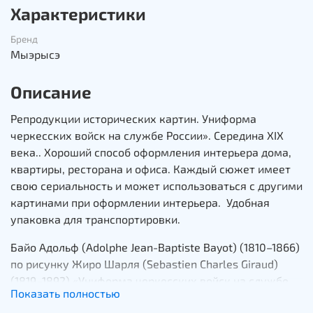
Характеристики
Бренд
Мыэрысэ
Описание
Репродукции исторических картин. Униформа
черкесских войск на службе России». Середина XIX
века.. Хороший способ оформления интерьера дома,
квартиры, ресторана и офиса. Каждый сюжет имеет
свою сериальность и может использоваться с другими
картинами при оформлении интерьера. Удобная
упаковка для транспортировки.
Байо Адольф (Adolphe Jean-Baptiste Bayot) (1810–1866)
по рисунку Жиро Шарля (Sеbastien Charles Giraud)
(1819–1892) «Униформа черкесских войск на службе
Показать полностью
России». Середина XIX века.