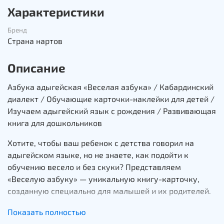
Характеристики
Бренд
Страна нартов
Описание
Азбука адыгейская «Веселая азбука» / Кабардинский
диалект / Обучающие карточки-наклейки для детей /
Изучаем адыгейский язык с рождения / Развивающая
книга для дошкольников
Хотите, чтобы ваш ребенок с детства говорил на
адыгейском языке, но не знаете, как подойти к
обучению весело и без скуки? Представляем
«Веселую азбуку» — уникальную книгу-карточку,
созданную специально для малышей и их родителей.
Это не просто алфавит, а увлекательная игра!
Показать полностью
Внутри вас ждут яркие крупные буквы адыгейского