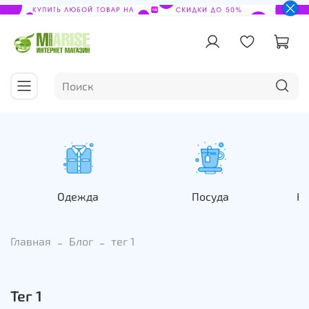
Одежда
Посуда
На
Главная
Блог
тег 1
тег 1